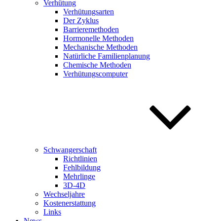
Verhütung
Verhütungsarten
Der Zyklus
Barrieremethoden
Hormonelle Methoden
Mechanische Methoden
Natürliche Familienplanung
Chemische Methoden
Verhütungscomputer
Schwangerschaft
Richtlinien
Fehlbildung
Mehrlinge
3D-4D
Wechseljahre
Kostenerstattung
Links
News