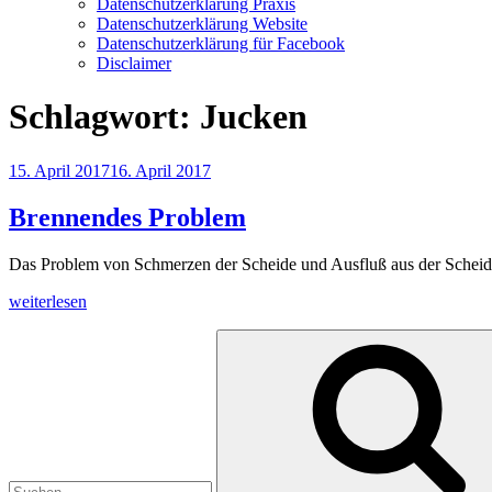
Datenschutzerklärung Praxis
Datenschutzerklärung Website
Datenschutzerklärung für Facebook
Disclaimer
Schlagwort:
Jucken
Veröffentlicht
15. April 2017
16. April 2017
am
Brennendes Problem
Das Problem von Schmerzen der
Scheide
und Ausfluß aus der Scheide
„Brennendes
weiterlesen
Problem“
Suchen
nach: