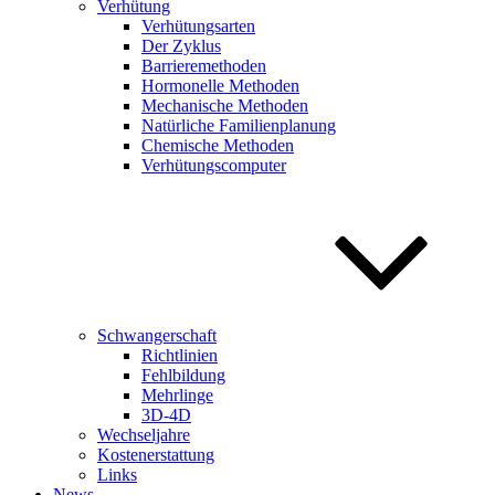
Verhütung
Verhütungsarten
Der Zyklus
Barrieremethoden
Hormonelle Methoden
Mechanische Methoden
Natürliche Familienplanung
Chemische Methoden
Verhütungscomputer
Schwangerschaft
Richtlinien
Fehlbildung
Mehrlinge
3D-4D
Wechseljahre
Kostenerstattung
Links
News