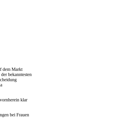
uf dem Markt
 der bekanntesten
scheidung
da
vornherein klar
ungen bei Frauen