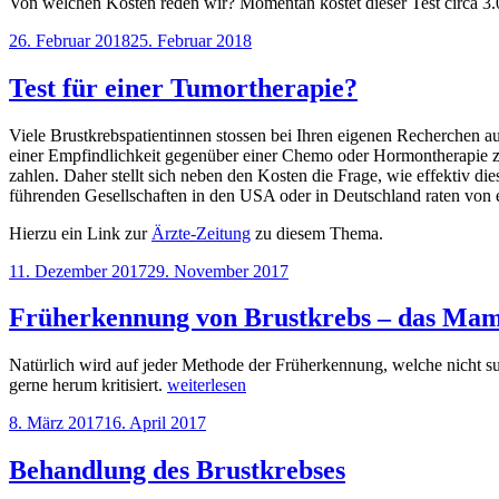
Von welchen Kosten reden wir? Momentan kostet dieser Test circa 3.
Veröffentlicht
26. Februar 2018
25. Februar 2018
am
Test für einer Tumortherapie?
Viele Brustkrebspatientinnen stossen bei Ihren eigenen Recherchen a
einer Empfindlichkeit gegenüber einer Chemo oder Hormontherapie zu k
zahlen. Daher stellt sich neben den Kosten die Frage, wie effektiv d
führenden Gesellschaften in den USA oder in Deutschland raten von ei
Hierzu ein Link zur
Ärzte-Zeitung
zu diesem Thema.
Veröffentlicht
11. Dezember 2017
29. November 2017
am
Früherkennung von Brustkrebs – das Ma
Natürlich wird auf jeder Methode der Früherkennung, welche nicht su
„Früherkennung
gerne herum kritisiert.
weiterlesen
von
Veröffentlicht
8. März 2017
16. April 2017
Brustkrebs
am
–
das
Behandlung des Brustkrebses
Mammographiescreening“