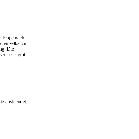
e Frage nach
auen selbst zu
ng. Die
er Tests gibt!
te ausblendet,