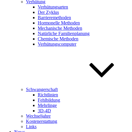
Verhütung
Verhütungsarten
Der Zyklus
Barrieremethoden
Hormonelle Methoden
Mechanische Methoden
Natürliche Familienplanung
Chemische Methoden
Verhütungscomputer
Schwangerschaft
Richtlinien
Fehlbildung
Mehrlinge
3D-4D
Wechseljahre
Kostenerstattung
Links
News