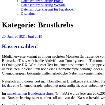
Datenschutzerklärung Praxis
Datenschutzerklärung Website
Datenschutzerklärung für Facebook
Disclaimer
Kategorie:
Brustkrebs
Veröffentlicht
20. Juni 2019
21. Juni 2019
am
Kassen zahlen!
Möglicherweise kommt es in den nächsten Monaten für Tausende von F
Biomarker Tests, welche die Aktivität von Tumorgenen im Tumormateri
ist Onkotype DX. Wird dieser Test bei einer bestimmten Subgruppe vo
unterstützen, ob eine Frau noch eine Chemotherapie benötigt, oder au
Chemotherapien bekanntermaßen erhebliche Nebenwirkungen haben
Natürlich wird dieser Test nicht bei allen an Brustkrebs erkrankten F
ist, das eine Chemotherapie unbedingt notwendig ist, oder unbedingt ve
Im
gemeinsamen Bundesausschuss
(G – BA) wurde jetzt am 20.6.2019
mit Brustkrebs eingesetzt werden soll und von den Kassen bezahlt wer