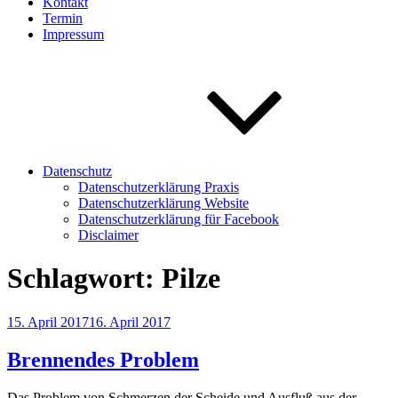
Kontakt
Termin
Impressum
Datenschutz
Datenschutzerklärung Praxis
Datenschutzerklärung Website
Datenschutzerklärung für Facebook
Disclaimer
Schlagwort:
Pilze
Veröffentlicht
15. April 2017
16. April 2017
am
Brennendes Problem
Das Problem von Schmerzen der
Scheide
und Ausfluß aus der