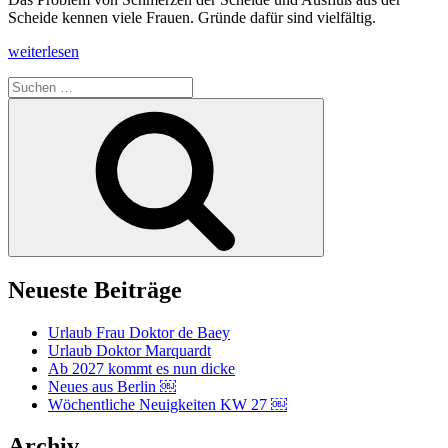
Scheide kennen viele Frauen. Gründe dafür sind vielfältig.
„Brennendes
weiterlesen
Problem“
Suchen
nach:
Suchen
Neueste Beiträge
Urlaub Frau Doktor de Baey
Urlaub Doktor Marquardt
Ab 2027 kommt es nun dicke
Neues aus Berlin ￼
Wöchentliche Neuigkeiten KW 27 ￼
Archiv