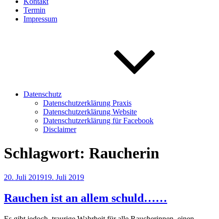
Kontakt
Termin
Impressum
Datenschutz
Datenschutzerklärung Praxis
Datenschutzerklärung Website
Datenschutzerklärung für Facebook
Disclaimer
Schlagwort:
Raucherin
Veröffentlicht
20. Juli 2019
19. Juli 2019
am
Rauchen ist an allem schuld……
Es gibt jedoch, traurige Wahrheit für alle Raucherinnen, einen