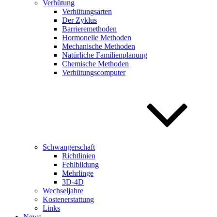
Verhütung
Verhütungsarten
Der Zyklus
Barrieremethoden
Hormonelle Methoden
Mechanische Methoden
Natürliche Familienplanung
Chemische Methoden
Verhütungscomputer
Schwangerschaft
Richtlinien
Fehlbildung
Mehrlinge
3D-4D
Wechseljahre
Kostenerstattung
Links
News