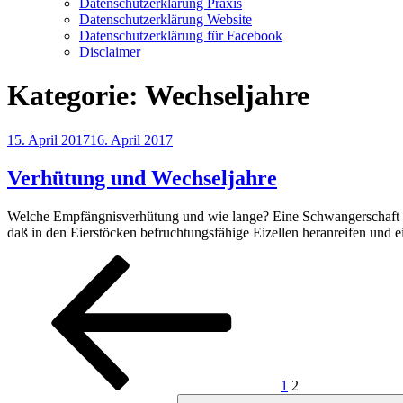
Datenschutzerklärung Praxis
Datenschutzerklärung Website
Datenschutzerklärung für Facebook
Disclaimer
Kategorie:
Wechseljahre
Veröffentlicht
15. April 2017
16. April 2017
am
Verhütung und Wechseljahre
Welche Empfängnisverhütung und wie lange? Eine Schwangerschaft tr
daß in den Eierstöcken befruchtungsfähige Eizellen heranreifen und 
Seitennummerierung
Vorherige
Seite
Seite
Seite
der
Beiträge
1
2
Suchen