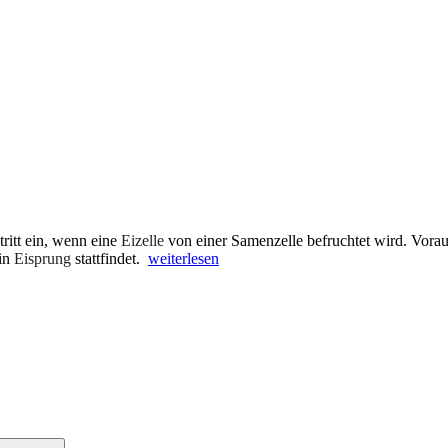
itt ein, wenn eine
Eizelle
von einer Samenzelle befruchtet wird. Voraus
„Verhütung
ein
Eisprung
stattfindet.
weiterlesen
und
Wechseljahre“
Suchen