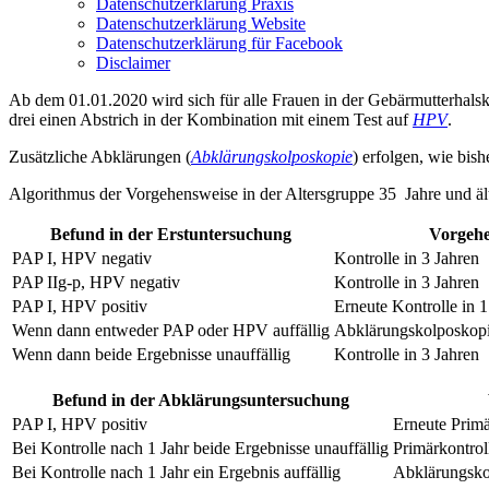
Datenschutzerklärung Praxis
Datenschutzerklärung Website
Datenschutzerklärung für Facebook
Disclaimer
Ab dem 01.01.2020 wird sich für alle Frauen in der Gebärmutterhalsk
drei einen Abstrich in der Kombination mit einem Test auf
HPV
.
Zusätzliche Abklärungen (
Abklärungskolposkopie
) erfolgen, wie bish
Algorithmus der Vorgehensweise in der Altersgruppe 35 Jahre und ält
Befund in der Erstuntersuchung
Vorgeh
PAP I, HPV negativ
Kontrolle in 3 Jahren
PAP IIg-p, HPV negativ
Kontrolle in 3 Jahren
PAP I, HPV positiv
Erneute Kontrolle in 1
Wenn dann entweder PAP oder HPV auffällig
Abklärungskolposkopi
Wenn dann beide Ergebnisse unauffällig
Kontrolle in 3 Jahren
Befund in der Abklärungsuntersuchung
PAP I, HPV positiv
Erneute Primä
Bei Kontrolle nach 1 Jahr beide Ergebnisse unauffällig
Primärkontrol
Bei Kontrolle nach 1 Jahr ein Ergebnis auffällig
Abklärungsko