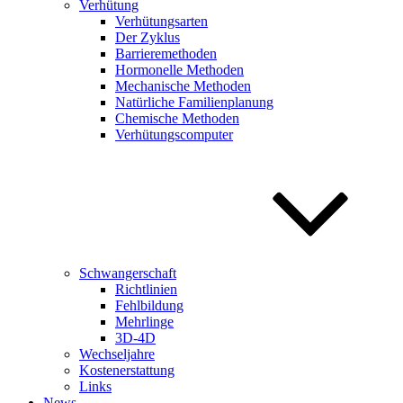
Verhütung
Verhütungsarten
Der Zyklus
Barrieremethoden
Hormonelle Methoden
Mechanische Methoden
Natürliche Familienplanung
Chemische Methoden
Verhütungscomputer
Schwangerschaft
Richtlinien
Fehlbildung
Mehrlinge
3D-4D
Wechseljahre
Kostenerstattung
Links
News