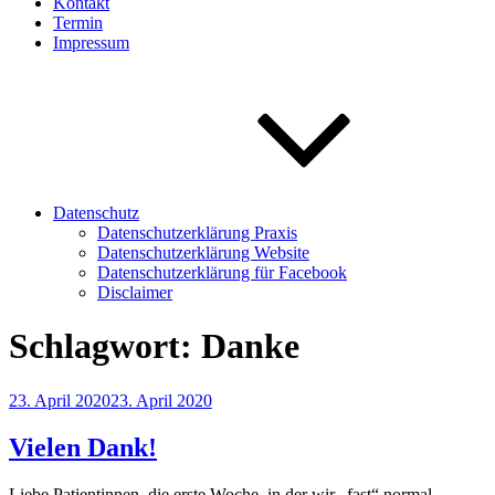
Kontakt
Termin
Impressum
Datenschutz
Datenschutzerklärung Praxis
Datenschutzerklärung Website
Datenschutzerklärung für Facebook
Disclaimer
Schlagwort:
Danke
Veröffentlicht
23. April 2020
23. April 2020
am
Vielen Dank!
Liebe Patientinnen, die erste Woche, in der wir „fast“ normal