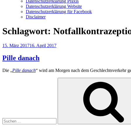
Datenschutzerklärung Praxis
Datenschutzerklärung Website
Datenschutzerklärung für Facebook
Disclaimer
Schlagwort:
Notfallkontrazepti
Veröffentlicht
15. März 2017
16. April 2017
am
Pille danach
Die „
Pille danach
“ wird am Morgen nach dem Geschlechtsverkehr
Suchen
nach: