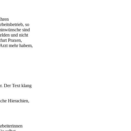
Ihren
beitsbetrieb, so
rminwünsche sind
elden und nicht
furt Praxen,
n Arzt mehr habem,
r. Der Text klang
ache Hierachien,
arbeiterinnen