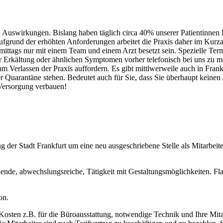
 Auswirkungen. Bislang haben täglich circa 40% unserer Patientinnen 
fgrund der erhöhten Anforderungen arbeitet die Praxis daher im Kurzar
hmittags nur mit einem Team und einem Arzt besetzt sein. Spezielle Te
er Erkältung oder ähnlichen Symptomen vorher telefonisch bei uns zu m
m Verlassen der Praxis auffordern. Es gibt mittlwerweile auch in Frank
er Quarantäne stehen. Bedeutet auch für Sie, dass Sie überhaupt keine
 Versorgung verbauen!
g der Stadt Frankfurt um eine neu ausgeschriebene Stelle als Mitarbeite
nnende, abwechslungsreiche, Tätigkeit mit Gestaltungsmöglichkeiten. Fl
on.
ie Kosten z.B. für die Büroausstattung, notwendige Technik und Ihre Mit