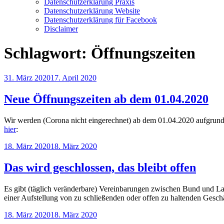
Datenschutzerklärung Praxis
Datenschutzerklärung Website
Datenschutzerklärung für Facebook
Disclaimer
Schlagwort:
Öffnungszeiten
Veröffentlicht
31. März 2020
17. April 2020
am
Neue Öffnungszeiten ab dem 01.04.2020
Wir werden (Corona nicht eingerechnet) ab dem 01.04.2020 aufgrund 
hier
:
Veröffentlicht
18. März 2020
18. März 2020
am
Das wird geschlossen, das bleibt offen
Es gibt (täglich veränderbare) Vereinbarungen zwischen Bund und La
einer Aufstellung von zu schließenden oder offen zu haltenden Geschä
Veröffentlicht
18. März 2020
18. März 2020
am