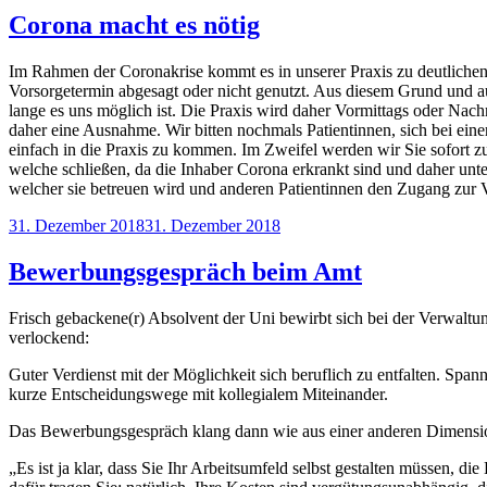
Corona macht es nötig
Im Rahmen der Coronakrise kommt es in unserer Praxis zu deutlichen
Vorsorgetermin abgesagt oder nicht genutzt. Aus diesem Grund und au
lange es uns möglich ist. Die Praxis wird daher Vormittags oder Nac
daher eine Ausnahme. Wir bitten nochmals Patientinnen, sich bei ein
einfach in die Praxis zu kommen. Im Zweifel werden wir Sie sofort zu
welche schließen, da die Inhaber Corona erkrankt sind und daher unt
welcher sie betreuen wird und anderen Patientinnen den Zugang zur
Veröffentlicht
31. Dezember 2018
31. Dezember 2018
am
Bewerbungsgespräch beim Amt
Frisch gebackene(r) Absolvent der Uni bewirbt sich bei der Verwaltun
verlockend:
Guter Verdienst mit der Möglichkeit sich beruflich zu entfalten. Spa
kurze Entscheidungswege mit kollegialem Miteinander.
Das Bewerbungsgespräch klang dann wie aus einer anderen Dimensi
„Es ist ja klar, dass Sie Ihr Arbeitsumfeld selbst gestalten müssen, d