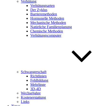
Verhütung
Verhütungsarten
Der Zyklus
Barrieremethoden
Hormonelle Methoden
Mechanische Methoden
Natürliche Familienplanung
Chemische Methoden
Verhütungscomputer
Schwangerschaft
Richtlinien
Fehlbildung
Mehrlinge
3D-4D
Wechseljahre
Kostenerstattung
Links
News