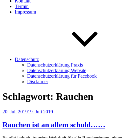
Kontakt
Termin
Impressum
Datenschutz
Datenschutzerklärung Praxis
Datenschutzerklärung Website
Datenschutzerklärung für Facebook
Disclaimer
Schlagwort:
Rauchen
Veröffentlicht
20. Juli 2019
19. Juli 2019
am
Rauchen ist an allem schuld……
Es gibt jedoch, traurige Wahrheit für alle Raucherinnen, einen