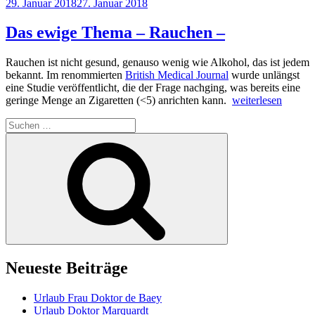
Veröffentlicht
29. Januar 2018
27. Januar 2018
am
Das ewige Thema – Rauchen –
Rauchen ist nicht gesund, genauso wenig wie Alkohol, das ist jedem
bekannt. Im renommierten
British Medical Journal
wurde unlängst
eine Studie veröffentlicht, die der Frage nachging, was bereits eine
„Das
geringe Menge an Zigaretten (<5) anrichten kann.
weiterlesen
ewige
Suchen
Thema
nach:
–
Suchen
Rauchen
–“
Neueste Beiträge
Urlaub Frau Doktor de Baey
Urlaub Doktor Marquardt