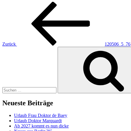
Beitragsnavigation
Vorheriger
Beitrag
Zurück
120506_5_76
Suchen
nach:
Neueste Beiträge
Urlaub Frau Doktor de Baey
Urlaub Doktor Marquardt
Ab 2027 kommt es nun dicke