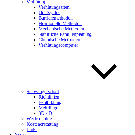
Verhütung
Verhütungsarten
Der Zyklus
Barrieremethoden
Hormonelle Methoden
Mechanische Methoden
Natürliche Familienplanung
Chemische Methoden
Verhütungscomputer
Schwangerschaft
Richtlinien
Fehlbildung
Mehrlinge
3D-4D
Wechseljahre
Kostenerstattung
Links
News