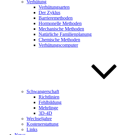
Verhütung
Verhütungsarten
Der Zyklus
Barrieremethoden
Hormonelle Methoden
Mechanische Methoden
Natürliche Familienplanung
Chemische Methoden
Verhütungscomputer
Schwangerschaft
Richtlinien
Fehlbildung
Mehrlinge
3D-4D
Wechseljahre
Kostenerstattung
Links
News