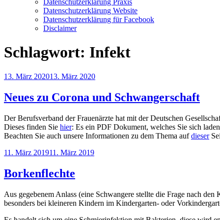
Datenschutzerklärung Praxis
Datenschutzerklärung Website
Datenschutzerklärung für Facebook
Disclaimer
Schlagwort:
Infekt
Veröffentlicht
13. März 2020
13. März 2020
am
Neues zu Corona und Schwangerschaft
Der Berufsverband der Frauenärzte hat mit der Deutschen Gesellsch
Dieses finden Sie
hier
: Es ein PDF Dokument, welches Sie sich lade
Beachten Sie auch unsere Informationen zu dem Thema auf
dieser
Sei
Veröffentlicht
11. März 2019
11. März 2019
am
Borkenflechte
Aus gegebenem Anlass (eine Schwangere stellte die Frage nach den Ko
besonders bei kleineren Kindern im Kindergarten- oder Vorkindergart
Es handelt sich um eine Schmierinfektion mit Bakterien, diese wird e