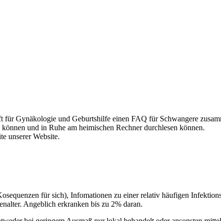
aft für Gynäkologie und Geburtshilfe einen FAQ für Schwangere zusamm
n können und in Ruhe am heimischen Rechner durchlesen können.
te unserer Website.
sequenzen für sich), Infomationen zu einer relativ häufigen Infektion
enalter. Angeblich erkranken bis zu 2% daran.
ntweder bei geringem Ausmaß nur lokal behandelt oder ansonsten mittel