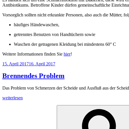
Antibiotikums. Betroffene Kinder dürfen gemeinschaftliche Einrichtu
Vorsorglich sollten nicht erkrankte Personen, also auch die Mütter, fo
häufiges Händewaschen,
getrenntes Benutzen von Handtüchern sowie
Waschen der getragenen Kleidung bei mindestens 60° C
Weitere Informationen finden Sie
hier
!
Veröffentlicht
15. April 2017
16. April 2017
am
Brennendes Problem
Das Problem von Schmerzen der
Scheide
und Ausfluß aus der Scheide
„Brennendes
weiterlesen
Problem“
Suchen
nach: