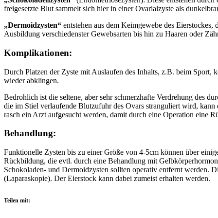
freigesetzte Blut sammelt sich hier in einer Ovarialzyste als dunkelbra
„Dermoidzysten“
entstehen aus dem Keimgewebe des Eierstockes, das
Ausbildung verschiedenster Gewebsarten bis hin zu Haaren oder Zähn
Komplikationen:
Durch Platzen der Zyste mit Auslaufen des Inhalts, z.B. beim Sport,
wieder abklingen.
Bedrohlich ist die seltene, aber sehr schmerzhafte Verdrehung des du
die im Stiel verlaufende Blutzufuhr des Ovars stranguliert wird, kann
rasch ein Arzt aufgesucht werden, damit durch eine Operation eine 
Behandlung:
Funktionelle Zysten bis zu einer Größe von 4-5cm können über einige
Rückbildung, die evtl. durch eine Behandlung mit Gelbkörperhormone
Schokoladen- und Dermoidzysten sollten operativ entfernt werden. D
(Laparaskopie). Der Eierstock kann dabei zumeist erhalten werden.
Teilen mit: