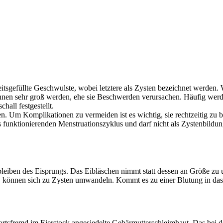
eitsgefüllte Geschwulste, wobei letztere als Zysten bezeichnet werden.
nnen sehr groß werden, ehe sie Beschwerden verursachen. Häufig werde
all festgestellt.
n. Um Komplikationen zu vermeiden ist es wichtig, sie rechtzeitig zu 
s funktionierenden Menstruationszyklus und darf nicht als Zystenbildun
leiben des Eisprungs. Das Eibläschen nimmt statt dessen an Größe zu u
, können sich zu Zysten umwandeln. Kommt es zu einer Blutung in das 
ortsfremd im Eierstock angesiedelte Gebärmutterschleimhaut. Das bei d