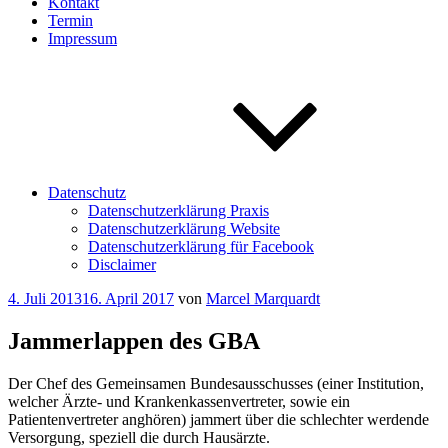
Kontakt
Termin
Impressum
Datenschutz
Datenschutzerklärung Praxis
Datenschutzerklärung Website
Datenschutzerklärung für Facebook
Disclaimer
Veröffentlicht
4. Juli 2013
16. April 2017
von
Marcel Marquardt
am
Jammerlappen des GBA
Der Chef des Gemeinsamen Bundesausschusses (einer Institution,
welcher Ärzte- und Krankenkassenvertreter, sowie ein
Patientenvertreter anghören) jammert über die schlechter werdende
Versorgung, speziell die durch Hausärzte.