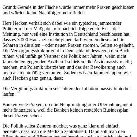
Grund: Gerade in der Fläche würde immer mehr Praxen geschlossen
und würden keine Nachfolger mehr finden.
Herr Hecken verhält sich dabei wie ein typischer, jammernder
Politker mit der Maßgabe, mir nach ich folge euch. Er ist der
Meinung, nur weil eine Institution in Deutschland beschlossen hat,
dass es 3.000 Hausärzte mehr geben darf, werden diese auch in
Scharen in die alten – oder neuen Praxen strömen. Selten so gelacht.
Die Versorgungsstruktur geht in Deutschland deswegen den Bach
runter, weil unfähige Vertreter der Politik seit Jahren, wenn nicht
Jahrzehnten gegen den Arztberuf schießen, die Ärzte massiv madig
machen, mit Polemik überziehen und das der Bevölkerung auch
noch als rechtmäßig verkaufen. Zudem wissen Jammerlappen, wie
auch Hecken ganz genau, dass:
Die Vergütungsstrukturen seit Jahren der Inflation massiv hinterher
laufen.
Banken viele Praxen, ob nun Neugründung oder Übernahme, nicht
mehr finanzieren, weil die Banken keinen rentablen Businessplan
dieser Praxen sehen.
Die Politik selbst Zentren möchte, was ganz klar und einfach
bedeutet, dass man die Medizin zentralisiert. Dann soll man den
Bürgerinnen und Bürgern gegenüber aber auch so ehrlich sein und