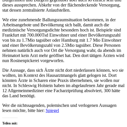
dieses aussprechen. Abkehr von der flächendeckende Versorgung,
stat dessen zentralisierte Anlaufstellen.
Wir eine zunehmende Ballungsraumsituation bekommen, in der
Arbeitsangebote und Bevölkerung sich ballt, damit auch die
medizinische Versorgungsdichte besonders hoch ist. Beispiele sind
Frankfurt mit 700.000Tsd Einwohner und einer Bevölkerungszahl
von bis zu 1.7Mio tagsüber oder Hamburg mit 1.7 Mio Einwohner
und einer Bevölkerungszahl von 2.5Mio tagsüber. Diese Personen
nehmen natürlich auch vor Ort die Versorgung wahr, da abends im
Heimatort kein Arzt mehr geöffnet hat. Den dort tätigen Ärzten wird
nun Rosinenpickerei vorgeworfen.
Die Aussage, dass sich Ärzte nicht dort niederlassen können, wo sie
wollten, im Kontext des Hausarztmangels glatt gelogen ist. Dort
könnten Ärzte in Scharen eine Praxis übernehmen, sie wollen nur
nicht. In Schleswig Holstein haben im abgelaufenen Jahr gerade mal
12 Allgemeinmediziner eine Facharztprüfung absolviert, 300 hätte
das Land benötigt.
Wer die nichtssagenden, polemischen und verlogenen Aussagen
lesen möchte, bitte hier:
Spiegel
Teilen mit: