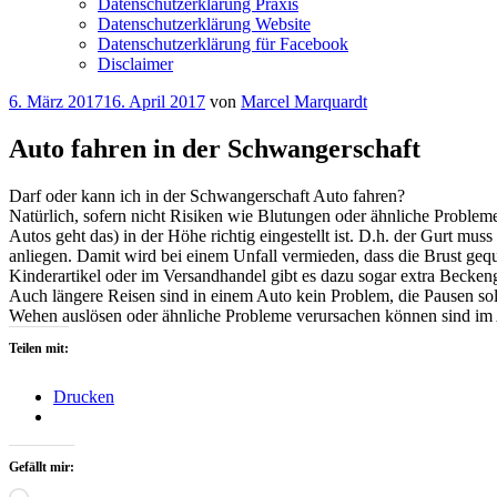
Datenschutzerklärung Praxis
Datenschutzerklärung Website
Datenschutzerklärung für Facebook
Disclaimer
Veröffentlicht
6. März 2017
16. April 2017
von
Marcel Marquardt
am
Auto fahren in der Schwangerschaft
Darf oder kann ich in der Schwangerschaft Auto fahren?
Natürlich, sofern nicht Risiken wie Blutungen oder ähnliche Probleme
Autos geht das) in der Höhe richtig eingestellt ist. D.h. der Gurt m
anliegen. Damit wird bei einem Unfall vermieden, dass die Brust gequ
Kinderartikel oder im Versandhandel gibt es dazu sogar extra Beckengu
Auch längere Reisen sind in einem Auto kein Problem, die Pausen sol
Wehen auslösen oder ähnliche Probleme verursachen können sind im
Teilen mit:
Drucken
Gefällt mir:
Wird