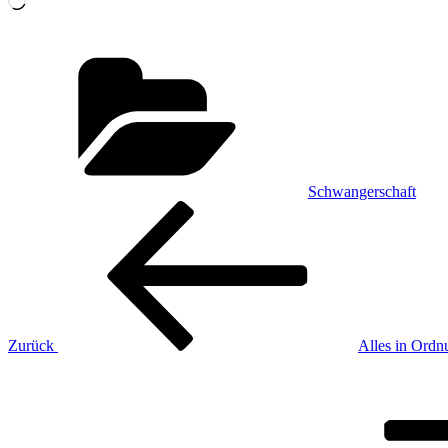
geladen …
Kategorien
Schwangerschaft
Beitragsnavigation
Vorheriger
Beitrag
Zurück
Alles in Ordn
Nächster
Beitrag