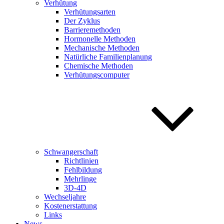
Verhütung
Verhütungsarten
Der Zyklus
Barrieremethoden
Hormonelle Methoden
Mechanische Methoden
Natürliche Familienplanung
Chemische Methoden
Verhütungscomputer
Schwangerschaft
Richtlinien
Fehlbildung
Mehrlinge
3D-4D
Wechseljahre
Kostenerstattung
Links
News