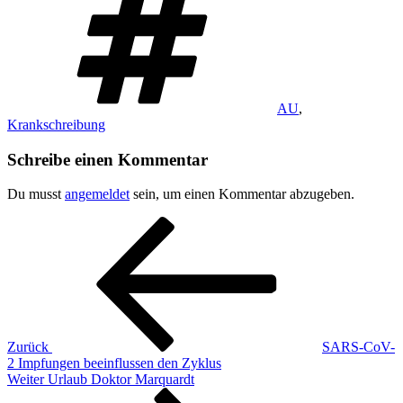
AU
,
Krankschreibung
Schreibe einen Kommentar
Du musst
angemeldet
sein, um einen Kommentar abzugeben.
Beitragsnavigation
Vorheriger
Beitrag
Zurück
SARS-CoV-
2 Impfungen beeinflussen den Zyklus
Nächster
Weiter
Urlaub Doktor Marquardt
Beitrag