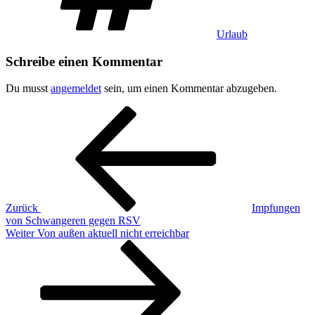
Urlaub
Schreibe einen Kommentar
Du musst
angemeldet
sein, um einen Kommentar abzugeben.
Beitragsnavigation
Vorheriger
Beitrag
Zurück
Impfungen
von Schwangeren gegen RSV
Nächster
Weiter
Von außen aktuell nicht erreichbar
Beitrag