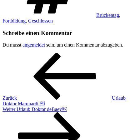
Brückentag
,
Fortbildung
,
Geschlossen
Schreibe einen Kommentar
Du musst
angemeldet
sein, um einen Kommentar abzugeben.
Beitragsnavigation
Vorheriger
Beitrag
Zurück
Urlaub
Doktor Marquardt ￼
Nächster
Weiter
Urlaub Doktor deBaey￼
Beitrag