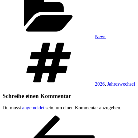
News
Schlagwörter
2026
,
Jahreswechsel
Schreibe einen Kommentar
Du musst
angemeldet
sein, um einen Kommentar abzugeben.
Beitragsnavigation
Vorheriger
Beitrag