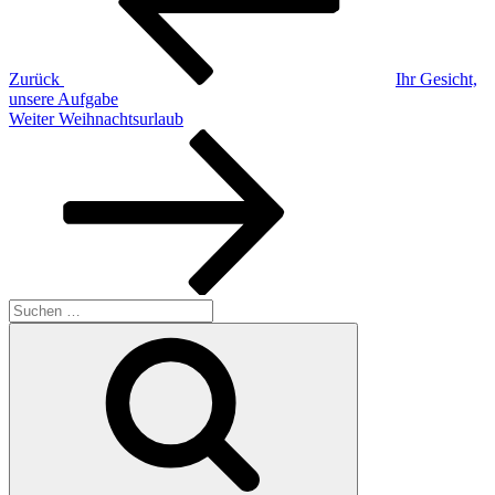
Zurück
Ihr Gesicht,
unsere Aufgabe
Nächster
Weiter
Weihnachtsurlaub
Beitrag
Suchen
nach:
Suchen