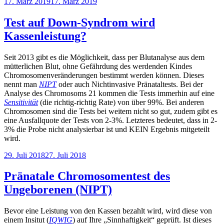
Veröffentlicht
17. März 2019
17. März 2019
am
Test auf Down-Syndrom wird
Kassenleistung?
Seit 2013 gibt es die Möglichkeit, dass per Blutanalyse aus dem
mütterlichen Blut, ohne Gefährdung des werdenden Kindes
Chromosomenveränderungen bestimmt werden können. Dieses
nennt man
NIPT
oder auch Nichtinvasive Pränataltests. Bei der
Analyse des Chromosoms 21 kommen die Tests immerhin auf eine
Sensitivität
(die richtig-richtig Rate) von über 99%. Bei anderen
Chromosomen sind die Tests bei weitem nicht so gut, zudem gibt es
eine Ausfallquote der Tests von 2-3%. Letzteres bedeutet, dass in 2-
3% die Probe nicht analysierbar ist und KEIN Ergebnis mitgeteilt
wird.
Veröffentlicht
29. Juli 2018
27. Juli 2018
am
Pränatale Chromosomentest des
Ungeborenen (NIPT)
Bevor eine Leistung von den Kassen bezahlt wird, wird diese von
einem Insitut (
IQWIG
) auf Ihre „Sinnhaftigkeit“ geprüft. Ist dieses