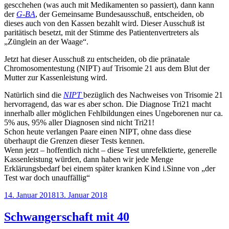
gescchehen (was auch mit Medikamenten so passiert), dann kann
der
G-BA
, der Gemeinsame Bundesausschuß, entscheiden, ob
dieses auch von den Kassen bezahlt wird. Dieser Ausschuß ist
paritätisch besetzt, mit der Stimme des Patientenvertreters als
„Zünglein an der Waage“.
Jetzt hat dieser Ausschuß zu entscheiden, ob die pränatale
Chromosomentestung (NIPT) auf Trisomie 21 aus dem Blut der
Mutter zur Kassenleistung wird.
Natürlich sind die
NIPT
bezüglich des Nachweises von Trisomie 21
hervorragend, das war es aber schon. Die Diagnose Tri21 macht
innerhalb aller möglichen Fehlbildungen eines Ungeborenen nur ca.
5% aus, 95% aller Diagnosen sind nicht Tri21!
Schon heute verlangen Paare einen NIPT, ohne dass diese
überhaupt die Grenzen dieser Tests kennen.
Wenn jetzt – hoffentlich nicht – diese Test unrefelktierte, generelle
Kassenleistung würden, dann haben wir jede Menge
Erklärungsbedarf bei einem später kranken Kind i.Sinne von „der
Test war doch unauffällig“
Veröffentlicht
14. Januar 2018
13. Januar 2018
am
Schwangerschaft mit 40