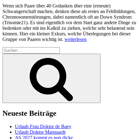
Wenn sich Paare über 40 Gedanken über eine (erneute)
Schwangerschaft machen, denken diese als erstes an Fehlbildungen,
Chromosomenstörungen, dabei namentlich oft an Down Syndrom
(Trisomie21). Es sind eigentlich vor dem Start ganz andere Dinge zu
bedenken oder mit ins Kalkül zu ziehen, welche sehr belastend sein
können. Hier ein kleiner Exkurs, welche Überlegungen bei dieser
„Schwangerschaft
Gruppe von Paaren wichtig ist.
weiterlesen
mit
Suchen
40“
nach:
Suchen
Neueste Beiträge
Urlaub Frau Doktor de Baey
Urlaub Doktor Marquardt
Ab 2027 kommt es nun dicke