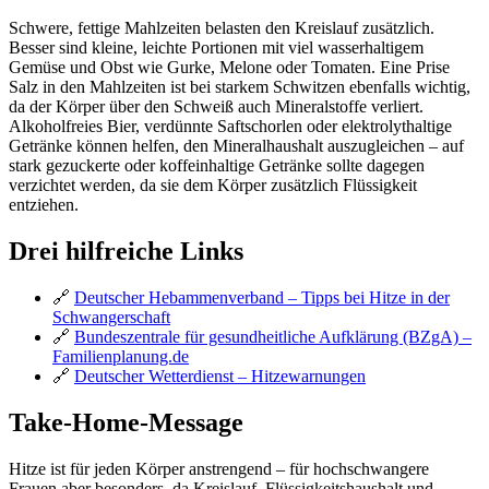
Schwere, fettige Mahlzeiten belasten den Kreislauf zusätzlich.
Besser sind kleine, leichte Portionen mit viel wasserhaltigem
Gemüse und Obst wie Gurke, Melone oder Tomaten. Eine Prise
Salz in den Mahlzeiten ist bei starkem Schwitzen ebenfalls wichtig,
da der Körper über den Schweiß auch Mineralstoffe verliert.
Alkoholfreies Bier, verdünnte Saftschorlen oder elektrolythaltige
Getränke können helfen, den Mineralhaushalt auszugleichen – auf
stark gezuckerte oder koffeinhaltige Getränke sollte dagegen
verzichtet werden, da sie dem Körper zusätzlich Flüssigkeit
entziehen.
Drei hilfreiche Links
🔗
Deutscher Hebammenverband – Tipps bei Hitze in der
Schwangerschaft
🔗
Bundeszentrale für gesundheitliche Aufklärung (BZgA) –
Familienplanung.de
🔗
Deutscher Wetterdienst – Hitzewarnungen
Take-Home-Message
Hitze ist für jeden Körper anstrengend – für hochschwangere
Frauen aber besonders, da Kreislauf, Flüssigkeitshaushalt und