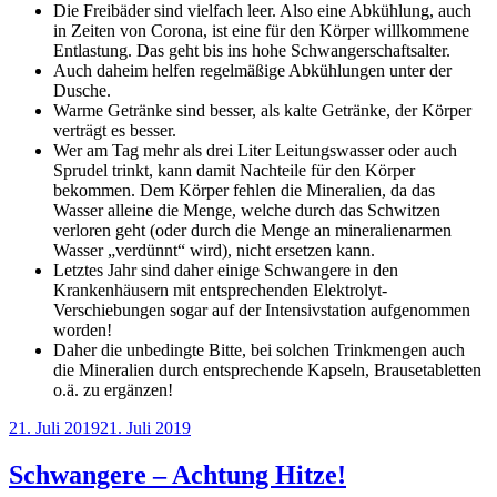
Die Freibäder sind vielfach leer. Also eine Abkühlung, auch
in Zeiten von Corona, ist eine für den Körper willkommene
Entlastung. Das geht bis ins hohe Schwangerschaftsalter.
Auch daheim helfen regelmäßige Abkühlungen unter der
Dusche.
Warme Getränke sind besser, als kalte Getränke, der Körper
verträgt es besser.
Wer am Tag mehr als drei Liter Leitungswasser oder auch
Sprudel trinkt, kann damit Nachteile für den Körper
bekommen. Dem Körper fehlen die Mineralien, da das
Wasser alleine die Menge, welche durch das Schwitzen
verloren geht (oder durch die Menge an mineralienarmen
Wasser „verdünnt“ wird), nicht ersetzen kann.
Letztes Jahr sind daher einige Schwangere in den
Krankenhäusern mit entsprechenden Elektrolyt-
Verschiebungen sogar auf der Intensivstation aufgenommen
worden!
Daher die unbedingte Bitte, bei solchen Trinkmengen auch
die Mineralien durch entsprechende Kapseln, Brausetabletten
o.ä. zu ergänzen!
Veröffentlicht
21. Juli 2019
21. Juli 2019
am
Schwangere – Achtung Hitze!