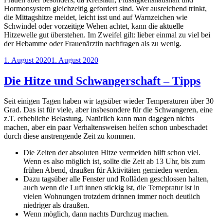
Hormonsystem gleichzeitig gefordert sind. Wer ausreichend trinkt,
die Mittagshitze meidet, leicht isst und auf Warnzeichen wie
Schwindel oder vorzeitige Wehen achtet, kann die aktuelle
Hitzewelle gut überstehen. Im Zweifel gilt: lieber einmal zu viel bei
der Hebamme oder Frauenärztin nachfragen als zu wenig.
Veröffentlicht
1. August 2020
1. August 2020
am
Die Hitze und Schwangerschaft – Tipps
Seit einigen Tagen haben wir tagsüber wieder Temperaturen über 30
Grad. Das ist für viele, aber insbesondere für die Schwangeren, eine
z.T. erhebliche Belastung. Natürlich kann man dagegen nichts
machen, aber ein paar Verhaltensweisen helfen schon unbeschadet
durch diese anstrengende Zeit zu kommen.
Die Zeiten der absoluten Hitze vermeiden hilft schon viel.
Wenn es also möglich ist, sollte die Zeit ab 13 Uhr, bis zum
frühen Abend, draußen für Aktivitäten gemieden werden.
Dazu tagsüber alle Fenster und Rolläden geschlossen halten,
auch wenn die Luft innen stickig ist, die Temepratur ist in
vielen Wohnungen trotzdem drinnen immer noch deutlich
niedriger als draußen.
Wenn möglich, dann nachts Durchzug machen.