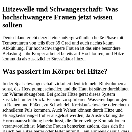
Hitzewelle und Schwangerschaft: Was
hochschwangere Frauen jetzt wissen
sollten
Deutschland erlebt derzeit eine außergewöhnlich heiße Phase mit
Temperaturen von teils über 35 Grad und auch nachts kaum
Abkühlung. Für hochschwangere Frauen ist das eine besondere
Belastung – ihr Körper arbeitet bereits auf Hochtouren, und Hitze
kommt da als zusätzlicher Stressfaktor hinzu.
Was passiert im Körper bei Hitze?
In der Spätschwangerschaft zirkuliert deutlich mehr Blutvolumen als
sonst, das Herz pumpt schneller, und die Haut ist stärker durchblutet,
um Wärme abzugeben. Bei großer Hitze gerät dieses System
zusätzlich unter Druck: Es kann zu spürbaren Wassereinlagerungen
in Beinen und Füßen, zu Schwindel, Kreislaufschwäche oder einem
schnelleren Puls kommen. Auch Wehen können durch Hitze und
Flüssigkeitsmangel früher ausgelöst werden, da Austrocknung die
Hormonausschüttung beeinflusst, die für vorzeitige Kontraktionen
verantwortlich ist. Manche Frauen bemerken zudem, dass sich ihr
Bauch bei Hitze härter oder fester anfühlt – ein Hinweis darauf, dass