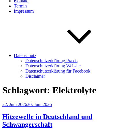
Kontakt
Termin
Impressum
Datenschutz
Datenschutzerklärung Praxis
Datenschutzerklärung Website
Datenschutzerklärung für Facebook
Disclaimer
Schlagwort:
Elektrolyte
Veröffentlicht
22. Juni 2026
30. Juni 2026
am
Hitzewelle in Deutschland und
Schwangerschaft