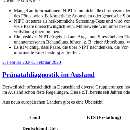
Nachteile von NIPT:
Mangel an Informationen: NIPT kann nicht alle chromosomalen
des Fötus, wie z.B. körperliche Anomalien oder genetische Stö
NIPT ist teurer als herkömmliche Screening-Tests und wird vo
viele Paare unerschwinglich sein. Mittlerweile wird unter be
vollständig übernommen.
Ein positives NIPT-Ergebnis kann Angst und Stress bei den Elter
unangemessenen Behandlung führen, z. B. einer Abtreibung, wen
Es ist wichtig, dass Paare, die über NIPT nachdenken, die Vor-
informierte Entscheidung zu treffen.
Veröffentlicht
2. Februar 2020
1. Februar 2020
am
Pränataldiagnostik im Ausland
Derweil sich offensichtlich in Deutschland diverse Gruppierungen no
im Ausland schon feste Regelungen. Diese z.T. bereits seit Jahren ode
Aus neun europäischen Ländern gibt es eine Übersicht:
Land
ETS (Erstattung)
Deutschland
IGeL