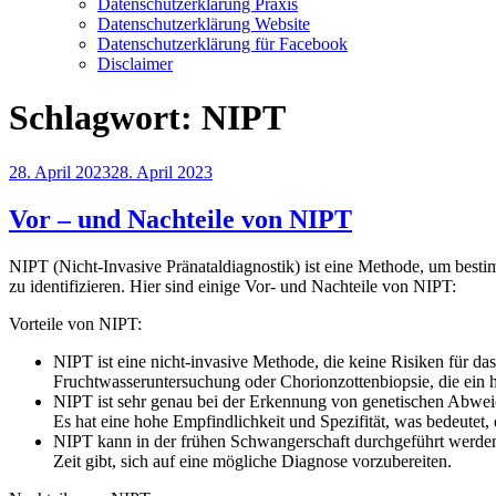
Datenschutzerklärung Praxis
Datenschutzerklärung Website
Datenschutzerklärung für Facebook
Disclaimer
Schlagwort:
NIPT
Veröffentlicht
28. April 2023
28. April 2023
am
Vor – und Nachteile von NIPT
NIPT (Nicht-Invasive Pränataldiagnostik) ist eine Methode, um be
zu identifizieren. Hier sind einige Vor- und Nachteile von NIPT:
Vorteile von NIPT:
NIPT ist eine nicht-invasive Methode, die keine Risiken für d
Fruchtwasseruntersuchung oder Chorionzottenbiopsie, die ein 
NIPT ist sehr genau bei der Erkennung von genetischen A
Es hat eine hohe Empfindlichkeit und Spezifität, was bedeutet, 
NIPT kann in der frühen Schwangerschaft durchgeführt werden
Zeit gibt, sich auf eine mögliche Diagnose vorzubereiten.