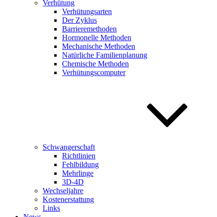
Verhütung
Verhütungsarten
Der Zyklus
Barrieremethoden
Hormonelle Methoden
Mechanische Methoden
Natürliche Familienplanung
Chemische Methoden
Verhütungscomputer
Schwangerschaft
Richtlinien
Fehlbildung
Mehrlinge
3D-4D
Wechseljahre
Kostenerstattung
Links
News