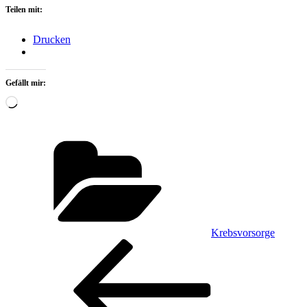
Teilen mit:
Drucken
Gefällt mir:
Wird
geladen …
Kategorien
Krebsvorsorge
Beitragsnavigation
Vorheriger
Beitrag