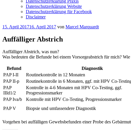
Datenschutzerklärung Praxis
Datenschutzerklärung Website
Datenschutzerklärung für Facebook
Disclaimer
Veröffentlicht
15. April 2017
16. April 2017
von
Marcel Marquardt
am
Auffälliger Abstrich
Auffälliger Abstrich, was nun?
Was bedeuten die Befunde bei einem Vorsorgeabstrich für mich? Wie
Befund
Diagnostik
PAP I-II
Routinekontrolle in 12 Monaten
PAP II-p
Routinekontrolle in 6 Monaten, ggf. mit HPV Co-Testin
PAP
Kontrolle in 4-6 Monaten mit HPV Co-Testing, ggf.
IIId1/2
Progressionsmarker
PAP Iva/b
Kontrolle mit HPV Co-Testing, Progressionsmarker
PAP V
Biopsie und umfassendere Diagnostik
Vorgehen bei auffälligen Gewebsbefunden einer Probe des Gebärmutt