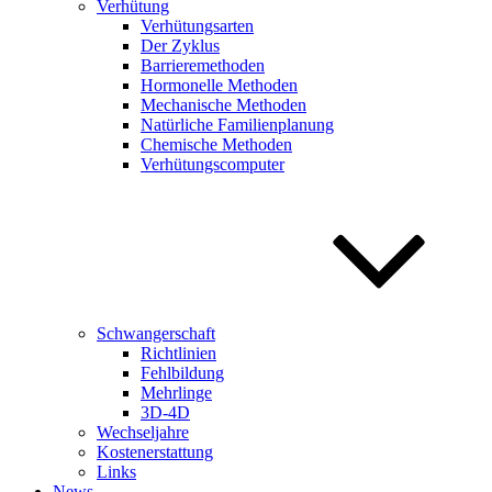
Verhütung
Verhütungsarten
Der Zyklus
Barrieremethoden
Hormonelle Methoden
Mechanische Methoden
Natürliche Familienplanung
Chemische Methoden
Verhütungscomputer
Schwangerschaft
Richtlinien
Fehlbildung
Mehrlinge
3D-4D
Wechseljahre
Kostenerstattung
Links
News