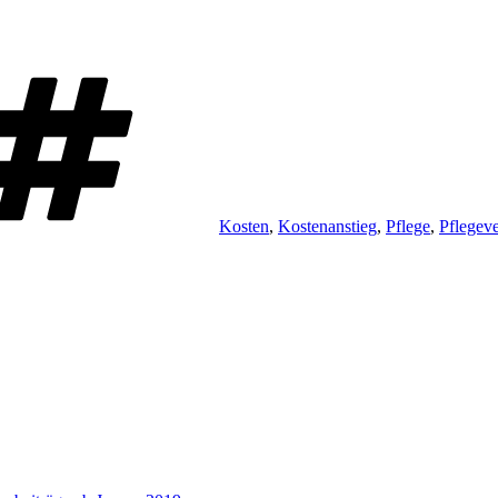
Schlagwörter
Kosten
,
Kostenanstieg
,
Pflege
,
Pflegev