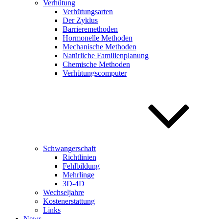
Verhütung
Verhütungsarten
Der Zyklus
Barrieremethoden
Hormonelle Methoden
Mechanische Methoden
Natürliche Familienplanung
Chemische Methoden
Verhütungscomputer
Schwangerschaft
Richtlinien
Fehlbildung
Mehrlinge
3D-4D
Wechseljahre
Kostenerstattung
Links
News