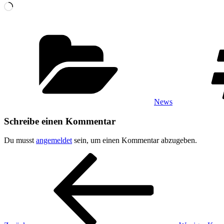
Wird
geladen …
Kategorien
News
Schreibe einen Kommentar
Du musst
angemeldet
sein, um einen Kommentar abzugeben.
Beitragsnavigation
Vorheriger
Beitrag