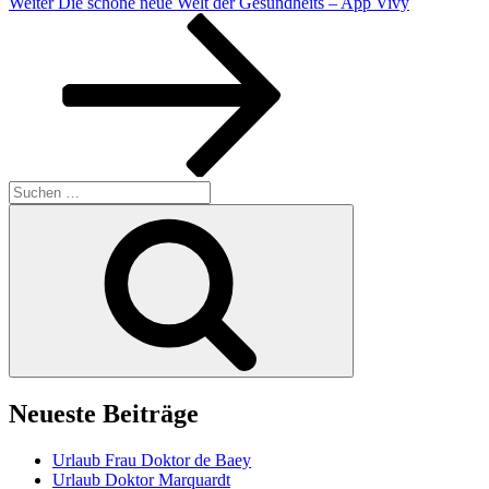
Nächster
Weiter
Die schöne neue Welt der Gesundheits – App Vivy
Beitrag
Suchen
nach:
Suchen
Neueste Beiträge
Urlaub Frau Doktor de Baey
Urlaub Doktor Marquardt