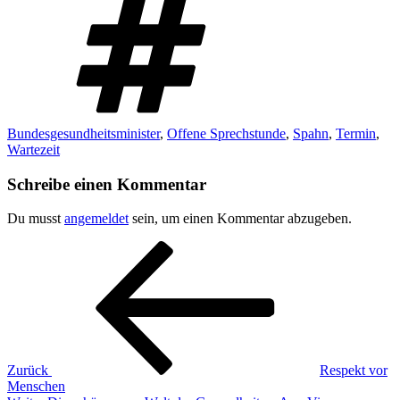
Bundesgesundheitsminister
,
Offene Sprechstunde
,
Spahn
,
Termin
,
Wartezeit
Schreibe einen Kommentar
Du musst
angemeldet
sein, um einen Kommentar abzugeben.
Beitragsnavigation
Vorheriger
Beitrag
Zurück
Respekt vor
Menschen