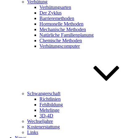
Verhütung
Verhütungsarten
Der Zyklus
Barrieremethoden
Hormonelle Methoden
Mechanische Methoden
Natürliche Familienplanung
Chemische Methoden
Verhütungscomputer
Schwangerschaft
Richtlinien
Fehlbildung
Mehrlinge
3D-4D
Wechseljahre
Kostenerstattung
Links
News