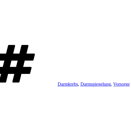
Schlagwörter
Darmkrebs
,
Darmspiegelung
,
Vorsorge