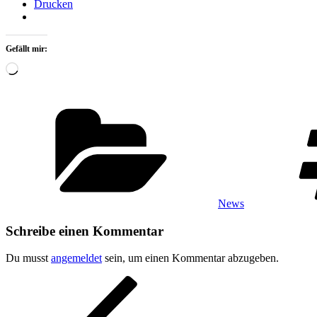
Drucken
Gefällt mir:
Wird
geladen …
Kategorien
News
Schreibe einen Kommentar
Du musst
angemeldet
sein, um einen Kommentar abzugeben.
Beitragsnavigation
Vorheriger
Beitrag