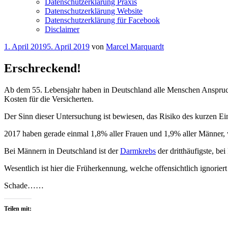
Datenschutzerklärung Praxis
Datenschutzerklärung Website
Datenschutzerklärung für Facebook
Disclaimer
Veröffentlicht
1. April 2019
5. April 2019
von
Marcel Marquardt
am
Erschreckend!
Ab dem 55. Lebensjahr haben in Deutschland alle Menschen Anspruch 
Kosten für die Versicherten.
Der Sinn dieser Untersuchung ist bewiesen, das Risiko des kurzen Ein
2017 haben gerade einmal 1,8% aller Frauen und 1,9% aller Männer, 
Bei Männern in Deutschland ist der
Darmkrebs
der dritthäufigste, b
Wesentlich ist hier die Früherkennung, welche offensichtlich ignoriert
Schade……
Teilen mit: