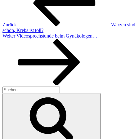
Zurück
Warzen sind
schön, Krebs ist toll?
Nächster
Weiter
Videosprechstunde beim Gynäkologen….
Beitrag
Suchen
nach:
Suchen