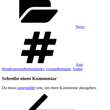
News
Schlagwörter
App
,
Bundesgesundheitsminister
,
Gesundheitsapp
,
Spahn
Schreibe einen Kommentar
Du musst
angemeldet
sein, um einen Kommentar abzugeben.
Beitragsnavigation
Vorheriger
Beitrag