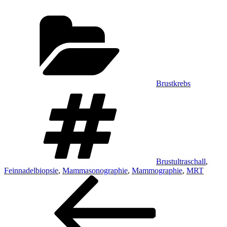
Kategorien
Brustkrebs
Schlagwörter
Brustultraschall
,
Feinnadelbiopsie
,
Mammasonographie
,
Mammographie
,
MRT
Beitragsnavigation
Vorheriger
Beitrag