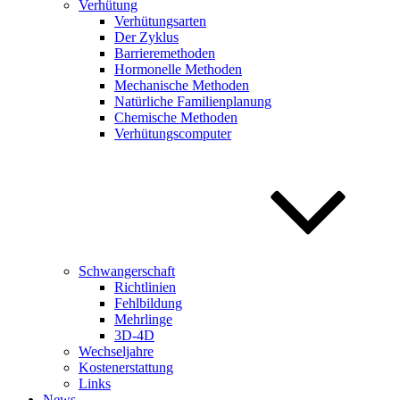
Verhütung
Verhütungsarten
Der Zyklus
Barrieremethoden
Hormonelle Methoden
Mechanische Methoden
Natürliche Familienplanung
Chemische Methoden
Verhütungscomputer
Schwangerschaft
Richtlinien
Fehlbildung
Mehrlinge
3D-4D
Wechseljahre
Kostenerstattung
Links
News