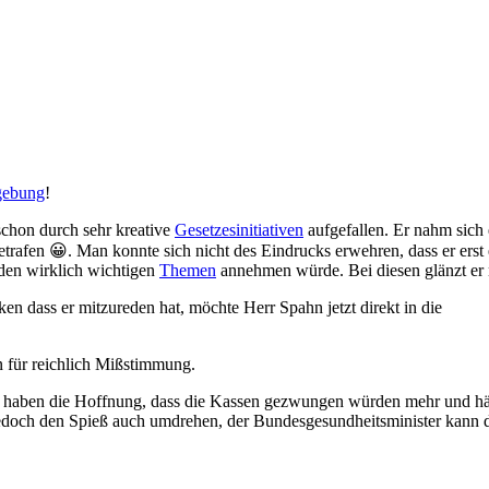
gebung
!
schon durch sehr kreative
Gesetzesinitiativen
aufgefallen. Er nahm sich
etrafen 😀. Man konnte sich nicht des Eindrucks erwehren, dass er erst 
den wirklich wichtigen
Themen
annehmen würde. Bei diesen glänzt er 
en dass er mitzureden hat, möchte Herr Spahn jetzt direkt in die
on für reichlich Mißstimmung.
ie haben die Hoffnung, dass die Kassen gezwungen würden mehr und hä
n jedoch den Spieß auch umdrehen, der Bundesgesundheitsminister kann