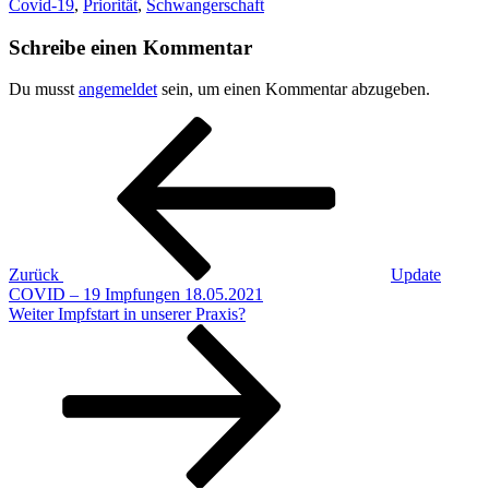
Covid-19
,
Priorität
,
Schwangerschaft
Schreibe einen Kommentar
Du musst
angemeldet
sein, um einen Kommentar abzugeben.
Beitragsnavigation
Vorheriger
Beitrag
Zurück
Update
COVID – 19 Impfungen 18.05.2021
Nächster
Weiter
Impfstart in unserer Praxis?
Beitrag