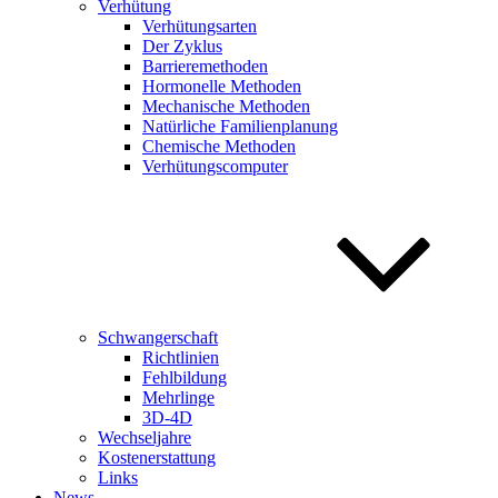
Verhütung
Verhütungsarten
Der Zyklus
Barrieremethoden
Hormonelle Methoden
Mechanische Methoden
Natürliche Familienplanung
Chemische Methoden
Verhütungscomputer
Schwangerschaft
Richtlinien
Fehlbildung
Mehrlinge
3D-4D
Wechseljahre
Kostenerstattung
Links
News