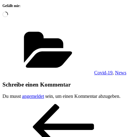
Gefällt mir:
Wird
geladen …
Kategorien
Covid-19
,
News
Schreibe einen Kommentar
Du musst
angemeldet
sein, um einen Kommentar abzugeben.
Beitragsnavigation
Vorheriger
Beitrag