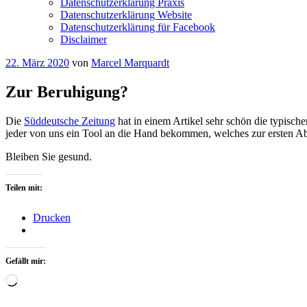
Datenschutzerklärung Praxis
Datenschutzerklärung Website
Datenschutzerklärung für Facebook
Disclaimer
Veröffentlicht
22. März 2020
von
Marcel Marquardt
am
Zur Beruhigung?
Die
Süddeutsche Zeitung
hat in einem Artikel sehr schön die typisch
jeder von uns ein Tool an die Hand bekommen, welches zur ersten A
Bleiben Sie gesund.
Teilen mit:
Drucken
Gefällt mir:
Wird
geladen …